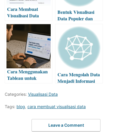
Cara Membuat
Bentuk Visualisasi
Visualisasi Data
Data Populer dan
Dalam 5 Tahap
Cara
Menggunakannya
Cara Menggunakan
Cara Mengolah Data
Tableau untuk
Menjadi Informasi
Analisis dan
yang Lebih Berguna
Visualisasi Data
Categories:
Visualisasi Data
Tags:
blog
,
cara membuat visualisasi data
Leave a Comment