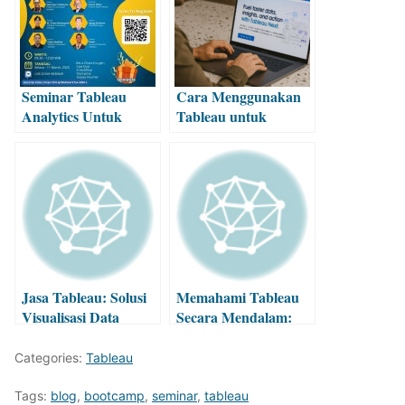
Seminar Tableau
Cara Menggunakan
Analytics Untuk
Tableau untuk
Kebijakan
Analisis dan
Pemungutan Pajak &
Visualisasi Data
Retribusi Daerah
Jasa Tableau: Solusi
Memahami Tableau
Visualisasi Data
Secara Mendalam:
Profesional untuk
Inovasi Visualisasi
Bisnis
Data
Categories:
Tableau
Tags:
blog
,
bootcamp
,
seminar
,
tableau