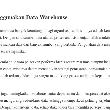
ggunakan Data Warehouse
membawa banyak keuntungan bagi organisasi, salah satunya adalah k
asi. Dengan satu sumber data utama, proses analisis menjadi lebih mudah,
agi mencari data dari banyak sumber yang berbeda. Pengolahan data menj
secara signifikan.
membantu dalam pelacakan performa bisnis secara real time maupun histo
 cepat, misalnya dalam menentukan strategi pemasaran, penyesuaian h
telah terkonsolidasi juga sangat mendukung proses audit dan kepatuhan
juga meningkatkan kolaborasi antar departemen dan mempercepat akse
u mengurangi redundansi data, sehingga memperkecil peluang terjadiny
Dengan konsistensi data, setiap stakeholder bisa memiliki persepsi ya