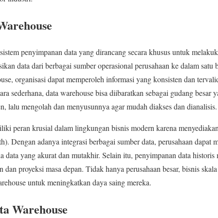
 Warehouse
istem penyimpanan data yang dirancang secara khusus untuk melakuka
sikan data dari berbagai sumber operasional perusahaan ke dalam satu ba
house, organisasi dapat memperoleh informasi yang konsisten dan terva
ara sederhana, data warehouse bisa diibaratkan sebagai gudang besa
en, lalu mengolah dan menyusunnya agar mudah diakses dan dianalisis.
liki peran krusial dalam lingkungan bisnis modern karena menyediakan
ruth). Dengan adanya integrasi berbagai sumber data, perusahaan dapa
a data yang akurat dan mutakhir. Selain itu, penyimpanan data histor
en dan proyeksi masa depan. Tidak hanya perusahaan besar, bisnis skal
rehouse untuk meningkatkan daya saing mereka.
ta Warehouse