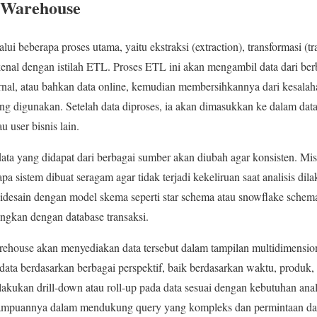
 Warehouse
ui beberapa proses utama, yaitu ekstraksi (extraction), transformasi (
ikenal dengan istilah ETL. Proses ETL ini akan mengambil data dari ber
ternal, atau bahkan data online, kemudian membersihkannya dari kesala
g digunakan. Setelah data diproses, ia akan dimasukkan ke dalam dat
u user bisnis lain.
ata yang didapat dari berbagai sumber akan diubah agar konsisten. Mis
a sistem dibuat seragam agar tidak terjadi kekeliruan saat analisis dila
idesain dengan model skema seperti star schema atau snowflake sche
ngkan dengan database transaksi.
arehouse akan menyediakan data tersebut dalam tampilan multidimens
ta berdasarkan berbagai perspektif, baik berdasarkan waktu, produk, lo
akukan drill-down atau roll-up pada data sesuai dengan kebutuhan ana
emampuannya dalam mendukung query yang kompleks dan permintaan da