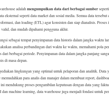
mengumpulkan data dari berbagai sumber
 warehouse adalah
seperti
 eksternal seperti data market dan sosial media. Semua data tersebut 
nsformasi, dan loading (ETL) agar konsisten dan siap dianalisis. Proses 
, valid, dan mudah dipahami pengguna akhir.
ungsi sebagai tempat penyimpanan data historis dalam jangka waktu 
melakukan analisa perbandingan dari waktu ke waktu, memahami pola pe
s dari berbagai periode. Penyimpanan data dalam jangka panjang sangat 
nis di masa depan.
ediakan lingkungan yang optimal untuk pelaporan dan analitik. Data y
se memudahkan para analis dan manajer dalam membuat report, dashboa
al ini mendukung proses pengambilan keputusan dengan data yang faktu
 dan machine learning, data warehouse juga menjadi fondasi untuk p