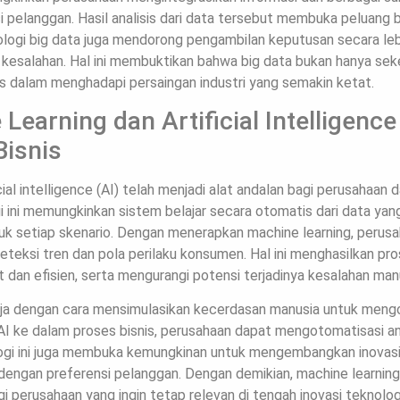
si pelanggan. Hasil analisis dari data tersebut membuka peluang
nologi big data juga mendorong pengambilan keputusan secara le
 kesalahan. Hal ini membuktikan bahwa big data bukan hanya sek
s dalam menghadapi persaingan industri yang semakin ketat.
Learning dan Artificial Intelligenc
Bisnis
icial intelligence (AI) telah menjadi alat andalan bagi perusahaa
 ini memungkinkan sistem belajar secara otomatis dari data yan
uk setiap skenario. Dengan menerapkan machine learning, perus
teksi tren dan pola perilaku konsumen. Hal ini menghasilkan pr
 dan efisien, serta mengurangi potensi terjadinya kesalahan man
kerja dengan cara mensimulasikan kecerdasan manusia untuk meng
I ke dalam proses bisnis, perusahaan dapat mengotomatisasi ana
logi ini juga membuka kemungkinan untuk mengembangkan inovasi 
 dengan preferensi pelanggan. Dengan demikian, machine learnin
gi perusahaan yang ingin tetap relevan di tengah inovasi teknolo