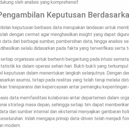
idukung oleh analisis yang komprehensif.
 Pengambilan Keputusan Berdasark
mbilan keputusan berbasis data merupakan landasan untuk memba
diolah dengan cermat agar menghasilkan insight yang dapat digu
 data dari berbagai sumber, pembersihan data, hingga analisis 
dihasilkan selalu didasarkan pada fakta yang terverifikasi serta 
etiap organisasi untuk berhenti bergantung pada intuisi semata,
statistik ke dalam operasi sehari-hari. Bukti-bukti yang terkum
il keputusan dalam menentukan langkah selanjutnya. Dengan dem
sarkan asumsi, tetapi pada realitas yang telah teruji melalui d
kan transparansi dan kepercayaan antar pemangku kepentingan d
basis data memfasilitasi kolaborasi antar departemen dalam orga
nai strategi masa depan, sehingga setiap tim dapat memberika
ata dari sumber internal dan eksternal menyajikan gambaran holi
 keseluruhan. Inilah mengapa prinsip data-driven telah menjadi fo
an modern.