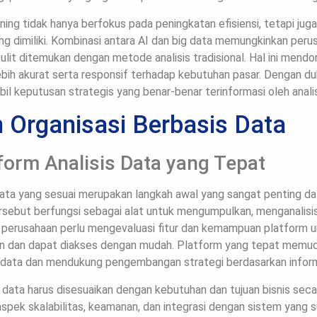
ing tidak hanya berfokus pada peningkatan efisiensi, tetapi juga
ang dimiliki. Kombinasi antara AI dan big data memungkinkan pe
it ditemukan dengan metode analisis tradisional. Hal ini mendo
bih akurat serta responsif terhadap kebutuhan pasar. Dengan du
l keputusan strategis yang benar-benar terinformasi oleh anali
Organisasi Berbasis Data
form Analisis Data yang Tepat
 data yang sesuai merupakan langkah awal yang sangat penting 
ersebut berfungsi sebagai alat untuk mengumpulkan, menganalisi
ap perusahaan perlu mengevaluasi fitur dan kemampuan platform
van dan dapat diakses dengan mudah. Platform yang tepat memud
data dan mendukung pengembangan strategi berdasarkan informa
s data harus disesuaikan dengan kebutuhan dan tujuan bisnis seca
pek skalabilitas, keamanan, dan integrasi dengan sistem yang 