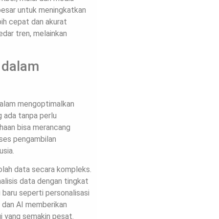
 besar untuk meningkatkan
bih cepat dan akurat
edar tren, melainkan
e dalam
n dalam mengoptimalkan
g ada tanpa perlu
ahaan bisa merancang
oses pengambilan
usia.
olah data secara kompleks.
lisis data dengan tingkat
baru seperti personalisasi
g dan AI memberikan
gi yang semakin pesat.