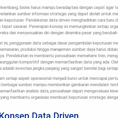
berkembang, bisnis harus mampu beradaptasi dengan cepat agar t
 melainkan sumber informasi strategis yang dapat diolah untuk 
an keputusan. Pendekatan data-driven menghadirkan cara baru 
an tepat sasaran. Penerapan konsep ini memungkinkan setiap orga
reka dan menyesuaikan diri dengan dinamika pasar yang berubah
at ini, penggunaan data sebagai dasar pengambilan keputusan me
i pemasaran, produksi hingga manajemen sumber daya harus diduk
ya. Pendekatan ini membantu perusahaan memahami tren, menga
keunggulan kompetitif dengan memanfaatkan data yang ada. Ole
a adalah investasi jangka panjang yang sangat bernilai bagi setiap
am setiap aspek operasional menjadi kunci untuk mencapai pert
ri berbagai sumber mampu memberikan gambaran mendalam tent
memanfaatkan analisis data, perusahaan dapat mengevaluasi kiner
ah yang membantu organisasi membuat keputusan strategis dengan
onsep Data Driven