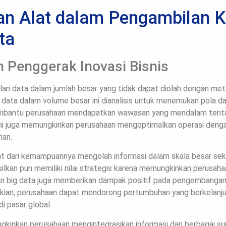
an Alat dalam Pengambilan 
ta
n Penggerak Inovasi Bisnis
an data dalam jumlah besar yang tidak dapat diolah dengan me
 data dalam volume besar ini dianalisis untuk menemukan pola d
mbantu perusahaan mendapatkan wawasan yang mendalam tenta
ini juga memungkinkan perusahaan mengoptimalkan operasi dengan
han.
hat dari kemampuannya mengolah informasi dalam skala besar se
asilkan pun memiliki nilai strategis karena memungkinkan perusaha
an big data juga memberikan dampak positif pada pengembangan
mikian, perusahaan dapat mendorong pertumbuhan yang berkelanj
i pasar global.
kinkan perusahaan mengintegrasikan informasi dari berbagai sum