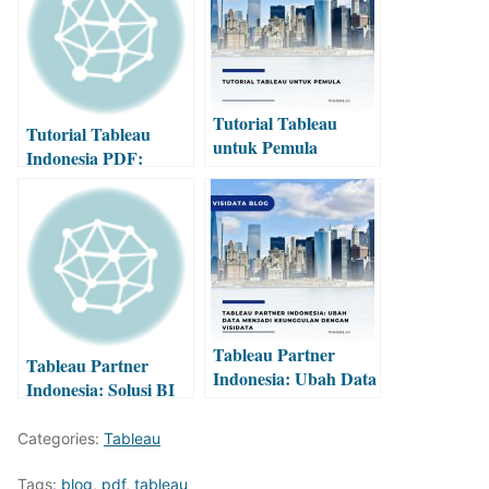
Tutorial Tableau
Tutorial Tableau
untuk Pemula
Indonesia PDF:
Panduan Praktis
untuk Pemula
Tableau Partner
Tableau Partner
Indonesia: Ubah Data
Indonesia: Solusi BI
Menjadi Keunggulan
untuk Perusahaan
Categories:
Tableau
Tags:
blog
,
pdf
,
tableau