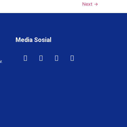
Next
→
Media Sosial
v.