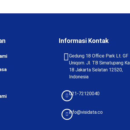
an
Informasi Kontak
Gedung 18 Office Park Lt. GF
ami
Uniqorn. Jl. TB Simatupang Ka
asa
18 Jakarta Selatan 12520,
Indonesia
021-72120040
ami
info@visidata.co