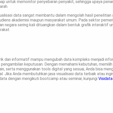
p untuk memonitor penyebaran penyakit, sehingga upaya penan
arah.
sualisasi data sangat membantu dalam mengolah hasil penelitian
audiens akademisi maupun masyarakat umum. Pada sektor pemerin
 negara sering kali dituangkan dalam bentuk grafik interaktif 
rakat.
n
arik dan informatif mampu mengubah data kompleks menjadi inf
pengambilan keputusan. Dengan memahami kebutuhan, memilih je
n, serta menggunakan tools digital yang sesuai, Anda bisa mengh
al. Jika Anda membutuhkan jasa visualisasi data terbaik atau ing
ata dengan mengikuti bootcamp atau seminar, kunjungi
Visidata