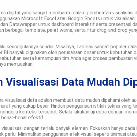
ools digital yang sangat membantu dalam pembuatan visualisasi 
ggunakan Microsoft Excel atau Google Sheets untuk visualisasi s
 dan Datawrapper untuk dashboard interaktif serta presentasi d
n berbagai template, palet warna, serta fitur drag-and-drop y
ki keunggulannya sendiri. Misalnya, Tableau sangat populer dala
 BI banyak digunakan oleh perusahaan besar untuk kebutuhan data
 kebutuhan serta kemampuan tim Anda agar proses pembuatan visu
irnya memuaskan.
 Visualisasi Data Mudah Di
a visualisasi data adalah membuat data mudah dipahami oleh aud
huruf yang cukup besar. Hindari penggunaan istilah teknis yang ti
mengerti konteks tersebut. Selalu lakukan uji coba dengan memi
t benar-benar efektif.
i visualisasi dengan terlalu banyak elemen. Fokuskan hanya pada
ak perlu. Minimalkan penggunaan efek visual seperti animasi at