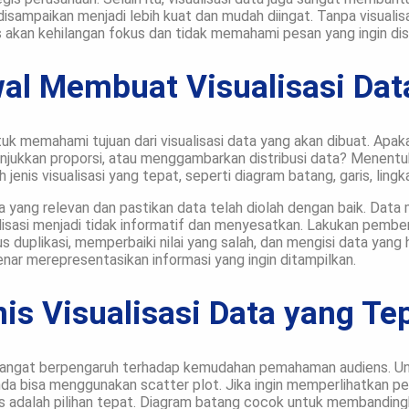
disampaikan menjadi lebih kuat dan mudah diingat. Tanpa visualis
 akan kehilangan fokus dan tidak memahami pesan yang ingin di
al Membuat Visualisasi Dat
k memahami tujuan dari visualisasi data yang akan dibuat. Apaka
njukkan proporsi, atau menggambarkan distribusi data? Menentuk
nis visualisasi yang tepat, seperti diagram batang, garis, lingka
a yang relevan dan pastikan data telah diolah dengan baik. Data 
sasi menjadi tidak informatif dan menyesatkan. Lakukan pembers
duplikasi, memperbaiki nilai yang salah, dan mengisi data yang h
benar merepresentasikan informasi yang ingin ditampilkan.
is Visualisasi Data yang Te
si sangat berpengaruh terhadap kemudahan pemahaman audiens. 
nda bisa menggunakan scatter plot. Jika ingin memperlihatkan p
is adalah pilihan tepat. Diagram batang cocok untuk membandingk