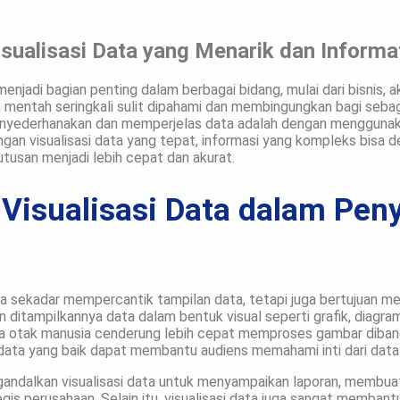
ualisasi Data yang Menarik dan Informa
ta menjadi bagian penting dalam berbagai bidang, mulai dari bisnis,
 mentah seringkali sulit dipahami dan membingungkan bagi sebag
enyederhanakan dan memperjelas data adalah dengan menggunaka
ngan visualisasi data yang tepat, informasi yang kompleks bisa 
tusan menjadi lebih cepat dan akurat.
 Visualisasi Data dalam Pe
ya sekadar mempercantik tampilan data, tetapi juga bertujuan me
 ditampilkannya data dalam bentuk visual seperti grafik, diagram
ena otak manusia cenderung lebih cepat memproses gambar diban
si data yang baik dapat membantu audiens memahami inti dari da
gandalkan visualisasi data untuk menyampaikan laporan, membuat
is perusahaan. Selain itu, visualisasi data juga sangat membant