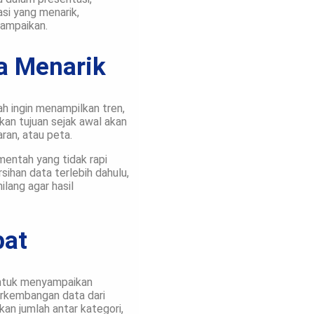
asi yang menarik,
sampaikan.
a Menarik
h ingin menampilkan tren,
an tujuan sejak awal akan
ran, atau peta.
mentah yang tidak rapi
ihan data terlebih dahulu,
ilang agar hasil
pat
Untuk menyampaikan
erkembangan data dari
an jumlah antar kategori,