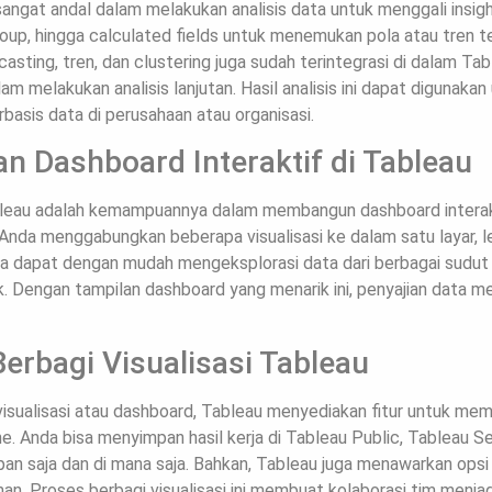
u sangat andal dalam melakukan analisis data untuk menggali insig
group, hingga calculated fields untuk menemukan pola atau tren 
ecasting, tren, dan clustering juga sudah terintegrasi di dalam Ta
melakukan analisis lanjutan. Hasil analisis ini dapat digunaka
asis data di perusahaan atau organisasi.
n Dashboard Interaktif di Tableau
bleau adalah kemampuannya dalam membangun dashboard interak
da menggabungkan beberapa visualisasi ke dalam satu layar, le
una dapat dengan mudah mengeksplorasi data dari berbagai sudut
. Dengan tampilan dashboard yang menarik ini, penyajian data men
Berbagi Visualisasi Tableau
isualisasi atau dashboard, Tableau menyediakan fitur untuk me
ne. Anda bisa menyimpan hasil kerja di Tableau Public, Tableau Se
pan saja dan di mana saja. Bahkan, Tableau juga menawarkan ops
an. Proses berbagi visualisasi ini membuat kolaborasi tim menjadi