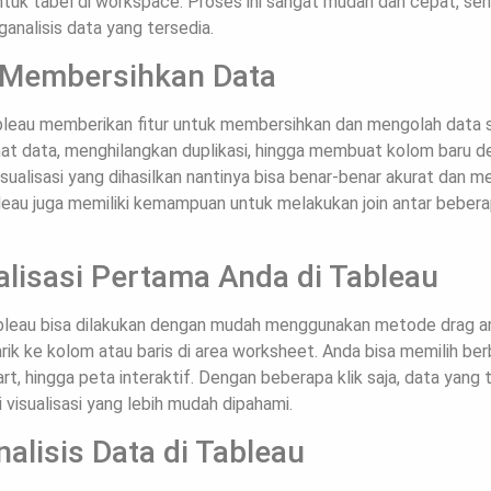
uk tabel di workspace. Proses ini sangat mudah dan cepat, se
nalisis data yang tersedia.
 Membersihkan Data
bleau memberikan fitur untuk membersihkan dan mengolah data se
t data, menghilangkan duplikasi, hingga membuat kolom baru de
visualisasi yang dihasilkan nantinya bisa benar-benar akurat dan m
bleau juga memiliki kemampuan untuk melakukan join antar beber
lisasi Pertama Anda di Tableau
ableau bisa dilakukan dengan mudah menggunakan metode drag an
tarik ke kolom atau baris di area worksheet. Anda bisa memilih berb
chart, hingga peta interaktif. Dengan beberapa klik saja, data yan
 visualisasi yang lebih mudah dipahami.
lisis Data di Tableau