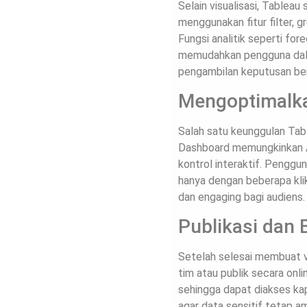
Selain visualisasi, Tablea
menggunakan fitur filter, 
Fungsi analitik seperti for
memudahkan pengguna dalam 
pengambilan keputusan berb
Mengoptimalka
Salah satu keunggulan Ta
Dashboard memungkinkan An
kontrol interaktif. Pengg
hanya dengan beberapa klik
dan engaging bagi audiens.
Publikasi dan 
Setelah selesai membuat v
tim atau publik secara onli
sehingga dapat diakses ka
agar data sensitif tetap am