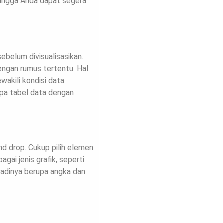
hingga Anda dapat segera
belum divisualisasikan.
ngan rumus tertentu. Hal
ewakili kondisi data
apa tabel data dengan
d drop. Cukup pilih elemen
agai jenis grafik, seperti
g tadinya berupa angka dan