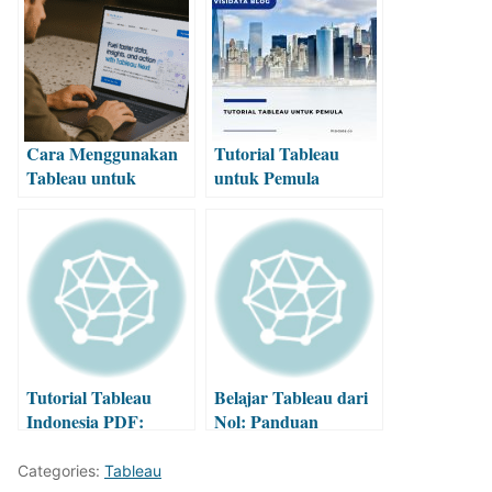
Cara Menggunakan
Tutorial Tableau
Tableau untuk
untuk Pemula
Analisis dan
Visualisasi Data
Tutorial Tableau
Belajar Tableau dari
Indonesia PDF:
Nol: Panduan
Panduan Praktis
Lengkap untuk
untuk Pemula
Pemula
Categories:
Tableau