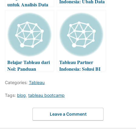
Indonesia: Ubah Data
untuk Analisis Data
Menjadi Keunggulan
yang Efektif
Belajar Tableau dari
Tableau Partner
Nol: Panduan
Indonesia: Solusi BI
Lengkap untuk
untuk Perusahaan
Pemula
Categories:
Tableau
Tags:
blog
,
tableau bootcamp
Leave a Comment