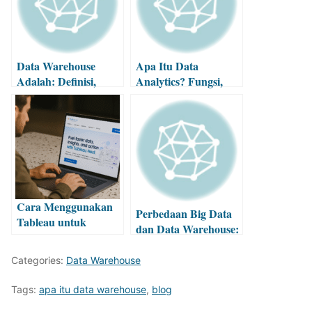
Data Warehouse
Apa Itu Data
Adalah: Definisi,
Analytics? Fungsi,
Fungsi, dan Contoh
Tools, dan
Manfaatnya
Cara Menggunakan
Perbedaan Big Data
Tableau untuk
dan Data Warehouse:
Analisis dan
Mana yang
Visualisasi Data
Dibutuhkan?
Categories:
Data Warehouse
Tags:
apa itu data warehouse
,
blog