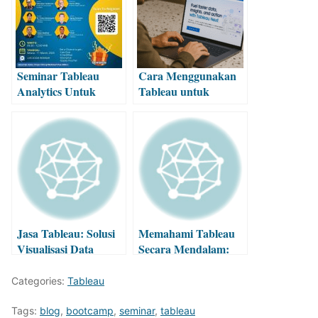
Seminar Tableau
Cara Menggunakan
Analytics Untuk
Tableau untuk
Kebijakan
Analisis dan
Pemungutan Pajak &
Visualisasi Data
Retribusi Daerah
Jasa Tableau: Solusi
Memahami Tableau
Visualisasi Data
Secara Mendalam:
Profesional untuk
Inovasi Visualisasi
Bisnis
Data
Categories:
Tableau
Tags:
blog
,
bootcamp
,
seminar
,
tableau